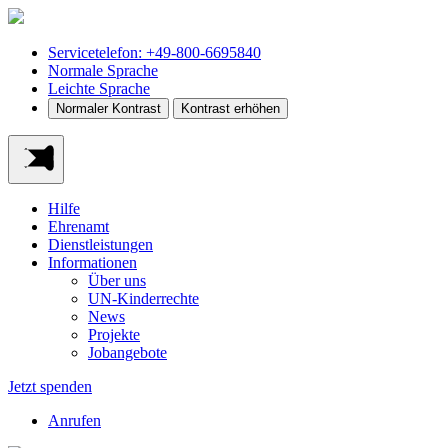
Servicetelefon: +49-800-6695840
Normale Sprache
Leichte Sprache
Normaler Kontrast
Kontrast erhöhen
Hilfe
Ehrenamt
Dienstleistungen
Informationen
Über uns
UN-Kinderrechte
News
Projekte
Jobangebote
Jetzt spenden
Anrufen