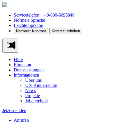
Servicetelefon: +49-800-6695840
Normale Sprache
Leichte Sprache
Normaler Kontrast
Kontrast erhöhen
Hilfe
Ehrenamt
Dienstleistungen
Informationen
Über uns
UN-Kinderrechte
News
Projekte
Jobangebote
Jetzt spenden
Anrufen