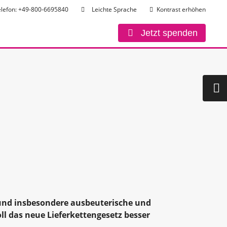
elefon: +49-800-6695840
Leichte Sprache
Kontrast erhöhen
Jetzt spenden
nd insbesondere ausbeuterische und
oll das neue Lieferkettengesetz besser